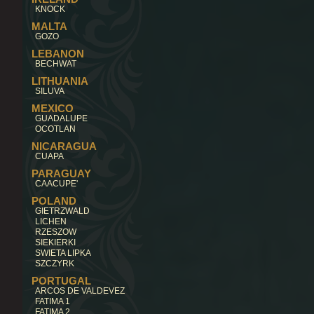
KNOCK
MALTA
GOZO
LEBANON
BECHWAT
LITHUANIA
SILUVA
MEXICO
GUADALUPE
OCOTLAN
NICARAGUA
CUAPA
PARAGUAY
CAACUPE'
POLAND
GIETRZWALD
LICHEN
RZESZOW
SIEKIERKI
SWIETA LIPKA
SZCZYRK
PORTUGAL
ARCOS DE VALDEVEZ
FATIMA 1
FATIMA 2