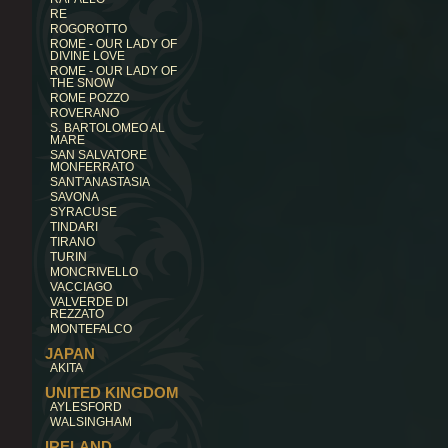
RE
ROGOROTTO
ROME - OUR LADY OF
DIVINE LOVE
ROME - OUR LADY OF
THE SNOW
ROME POZZO
ROVERANO
S. BARTOLOMEO AL
MARE
SAN SALVATORE
MONFERRATO
SANT'ANASTASIA
SAVONA
SYRACUSE
TINDARI
TIRANO
TURIN
MONCRIVELLO
VACCIAGO
VALVERDE DI
REZZATO
MONTEFALCO
JAPAN
AKITA
UNITED KINGDOM
AYLESFORD
WALSINGHAM
IRELAND