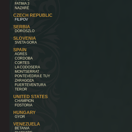
FATIMA 3
NAZARÉ
CZECH REPUBLIC
FILIPOV
SERBIA
DOROSZLO
SLOVENIA
SVETA GORA
SPAIN
AGRES
CORDOBA
CORTES
LA CODOSERA
MONTSERRAT
PONTEVEDRA E TUY
ZARAGOZA
FUERTEVENTURA
TEROR
UNITED STATES
CHAMPION
FOSTORIA
HUNGARY
GYOR
VENEZUELA
BETANIA