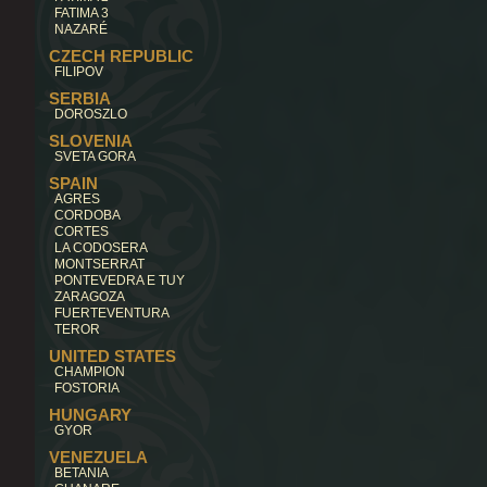
FATIMA 3
NAZARÉ
CZECH REPUBLIC
FILIPOV
SERBIA
DOROSZLO
SLOVENIA
SVETA GORA
SPAIN
AGRES
CORDOBA
CORTES
LA CODOSERA
MONTSERRAT
PONTEVEDRA E TUY
ZARAGOZA
FUERTEVENTURA
TEROR
UNITED STATES
CHAMPION
FOSTORIA
HUNGARY
GYOR
VENEZUELA
BETANIA