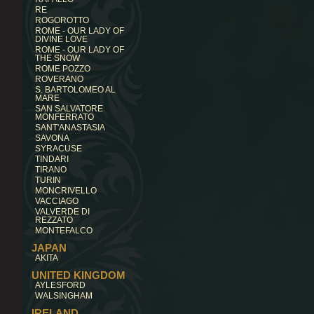
RE
ROGOROTTO
ROME - OUR LADY OF
DIVINE LOVE
ROME - OUR LADY OF
THE SNOW
ROME POZZO
ROVERANO
S. BARTOLOMEO AL
MARE
SAN SALVATORE
MONFERRATO
SANT'ANASTASIA
SAVONA
SYRACUSE
TINDARI
TIRANO
TURIN
MONCRIVELLO
VACCIAGO
VALVERDE DI
REZZATO
MONTEFALCO
JAPAN
AKITA
UNITED KINGDOM
AYLESFORD
WALSINGHAM
IRELAND