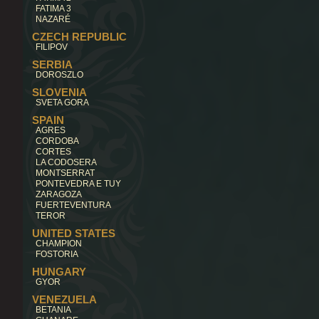
FATIMA 3
NAZARÉ
CZECH REPUBLIC
FILIPOV
SERBIA
DOROSZLO
SLOVENIA
SVETA GORA
SPAIN
AGRES
CORDOBA
CORTES
LA CODOSERA
MONTSERRAT
PONTEVEDRA E TUY
ZARAGOZA
FUERTEVENTURA
TEROR
UNITED STATES
CHAMPION
FOSTORIA
HUNGARY
GYOR
VENEZUELA
BETANIA