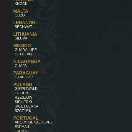
KNOCK
MALTA
GOZO
LEBANON
BECHWAT
LITHUANIA
SILUVA
MEXICO
GUADALUPE
OCOTLAN
NICARAGUA
CUAPA
PARAGUAY
CAACUPE'
POLAND
GIETRZWALD
LICHEN
RZESZOW
SIEKIERKI
SWIETA LIPKA
SZCZYRK
PORTUGAL
ARCOS DE VALDEVEZ
FATIMA 1
FATIMA 2