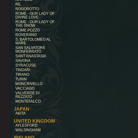
RE
ROGOROTTO
ROME - OUR LADY OF
DIVINE LOVE
ROME - OUR LADY OF
THE SNOW
ROME POZZO
ROVERANO
S. BARTOLOMEO AL
MARE
SAN SALVATORE
MONFERRATO
SANT'ANASTASIA
SAVONA
SYRACUSE
TINDARI
TIRANO
TURIN
MONCRIVELLO
VACCIAGO
VALVERDE DI
REZZATO
MONTEFALCO
JAPAN
AKITA
UNITED KINGDOM
AYLESFORD
WALSINGHAM
IRELAND