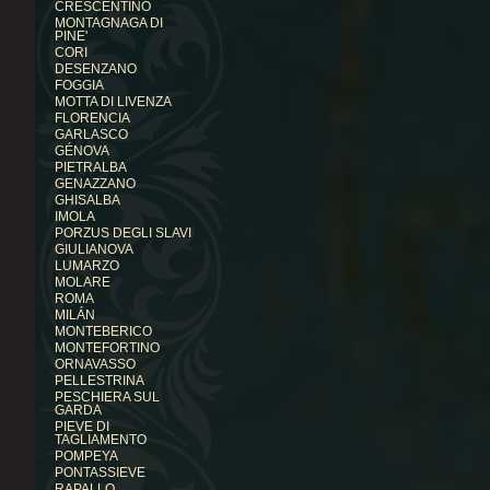
CRESCENTINO
MONTAGNAGA DI
PINE'
CORI
DESENZANO
FOGGIA
MOTTA DI LIVENZA
FLORENCIA
GARLASCO
GÉNOVA
PIETRALBA
GENAZZANO
GHISALBA
IMOLA
PORZUS DEGLI SLAVI
GIULIANOVA
LUMARZO
MOLARE
ROMA
MILÁN
MONTEBERICO
MONTEFORTINO
ORNAVASSO
PELLESTRINA
PESCHIERA SUL
GARDA
PIEVE DI
TAGLIAMENTO
POMPEYA
PONTASSIEVE
RAPALLO