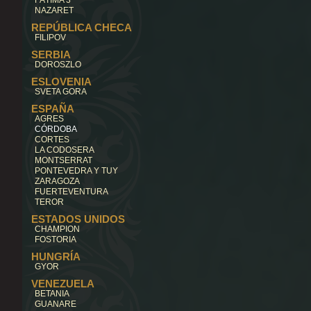
FÁTIMA 3
NAZARET
REPÚBLICA CHECA
FILIPOV
SERBIA
DOROSZLO
ESLOVENIA
SVETA GORA
ESPAÑA
AGRES
CÓRDOBA
CORTES
LA CODOSERA
MONTSERRAT
PONTEVEDRA Y TUY
ZARAGOZA
FUERTEVENTURA
TEROR
ESTADOS UNIDOS
CHAMPION
FOSTORIA
HUNGRÍA
GYOR
VENEZUELA
BETANIA
GUANARE