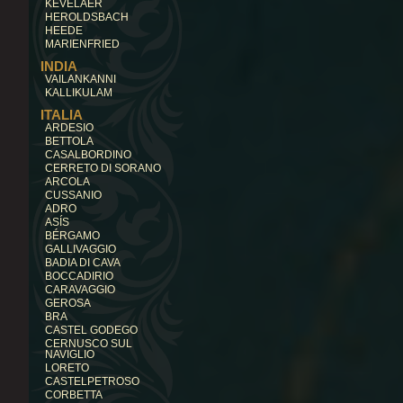
KEVELAER
HEROLDSBACH
HEEDE
MARIENFRIED
INDIA
VAILANKANNI
KALLIKULAM
ITALIA
ARDESIO
BETTOLA
CASALBORDINO
CERRETO DI SORANO
ARCOLA
CUSSANIO
ADRO
ASÍS
BÉRGAMO
GALLIVAGGIO
BADIA DI CAVA
BOCCADIRIO
CARAVAGGIO
GEROSA
BRA
CASTEL GODEGO
CERNUSCO SUL
NAVIGLIO
LORETO
CASTELPETROSO
CORBETTA