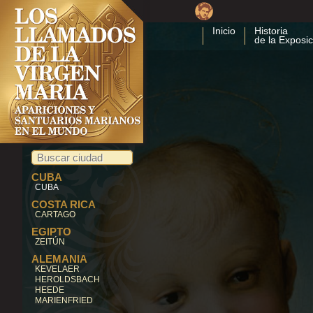
LA PRENESSAYE
LE PUY EN VELAY
ORNANS
Inicio
Historia
LOURDES
de la Exposic
PELLEVOISIN
PONTMAIN
PLANTEES
TROIS-EPIS
CHILE
ANDACOLLO
CHINA
DONG LU
COREA DEL SUR
NAMYANG
CUBA
CUBA
COSTA RICA
CARTAGO
EGIPTO
ZEITÚN
ALEMANIA
KEVELAER
HEROLDSBACH
HEEDE
MARIENFRIED