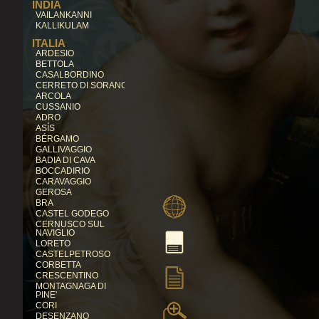
INDIA
VAILANKANNI
KALLIKULAM
ITALIA
ARDESIO
BETTOLA
CASALBORDINO
CERRETO DI SORANO
ARCOLA
CUSSANIO
ADRO
ASÍS
BÉRGAMO
GALLIVAGGIO
BADIA DI CAVA
BOCCADIRIO
CARAVAGGIO
GEROSA
BRA
CASTEL GODEGO
CERNUSCO SUL
NAVIGLIO
LORETO
CASTELPETROSO
CORBETTA
CRESCENTINO
MONTAGNAGA DI
PINE'
CORI
DESENZANO