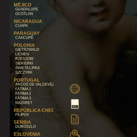
MÉJICO
GUADALUPE
OCOTLAN
NICARAGUA
CUAPA
PARAGUAY
CAACUPÉ
POLONIA
GIETRZWALD
LICHEN
RZESZOW
SIEKIERKI
SWIETA LIPKA
SZCZYRK
PORTUGAL
ARCOS DE VALDEVEZ
FÁTIMA 1
FÁTIMA 2
FÁTIMA 3
NAZARET
REPÚBLICA CHECA
FILIPOV
SERBIA
DOROSZLO
ESLOVENIA