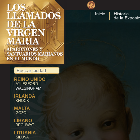
MARE
SAN SALVATORE
MONFERRATO
SANT'ANASTASIA
Inicio
Historia
de la Exposic
SAVONA
SIRACUSA
TINDARI
TIRANO
TURÍN
MONCRIVELLO
VACCIAGO
VALVERDE DI
REZZATO
MONTEFALCO
JAPÓN
AKITA
REINO UNIDO
AYLESFORD
WALSINGHAM
IRLANDA
KNOCK
MALTA
GOZO
LÍBANO
BECHWAT
LITUANIA
SILUVA