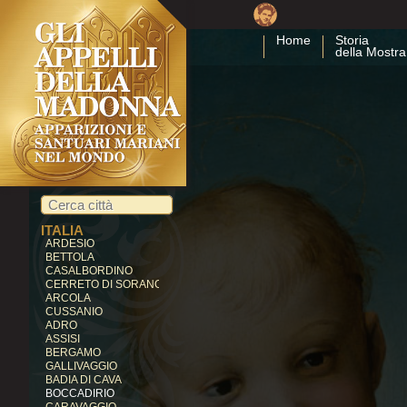
CUBA
COSTA RICA
Home
Storia
CARTAGO
della Mostra
EGITTO
ZEITUN
GERMANIA
KEVELAER
HEROLDSBACH
HEEDE
MARIENFRIED
INDIA
VAILANKANNI
KALLIKULAM
ITALIA
ARDESIO
BETTOLA
CASALBORDINO
CERRETO DI SORANO
ARCOLA
CUSSANIO
ADRO
ASSISI
BERGAMO
GALLIVAGGIO
BADIA DI CAVA
BOCCADIRIO