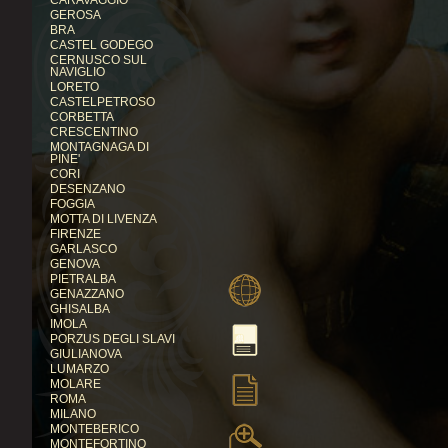
CARAVAGGIO
GEROSA
BRA
CASTEL GODEGO
CERNUSCO SUL
NAVIGLIO
LORETO
CASTELPETROSO
CORBETTA
CRESCENTINO
MONTAGNAGA DI
PINE'
CORI
DESENZANO
FOGGIA
MOTTA DI LIVENZA
FIRENZE
GARLASCO
GENOVA
PIETRALBA
GENAZZANO
GHISALBA
IMOLA
PORZUS DEGLI SLAVI
GIULIANOVA
LUMARZO
MOLARE
ROMA
MILANO
MONTEBERICO
MONTEFORTINO